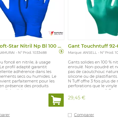
Gant Soft-Star Nitril Np Bl 100 Pcs/Disp
 SAMURAI
N° Prod. 1033488
Marque: ANSELL
N° Prod. 1
u foncé en nitrile, à usage
Gants solides en 100 % nit
Le profil adapté garantit
enroulé. Non-poudré et n
ellente adhérence dans les
pas de caoutchouc naturel
nements secs ou humides. Le
silicone ou de plastifiant
vient parfaitement pour les
N Tuff offre 3 fois plus de
en présence des produits
perforations que le vinyle 
s (labos)), les travaux
caoutchouc naturel! Con
lage délicats et le contrôle des
les travaux en laboratoire,
29,45 €
, secteur alimentaire. Non
chimique, les services du
Poids taille M: 4.6 gr /
l'électronique et les autr
r: 3.5 - 4 mils, 0.09-0.12 mm).
d'assemblage de précision
ur contact alimentaire
vert. Tailles: 6,5 - 7 / 7,5 - 8 
arer
Comparer