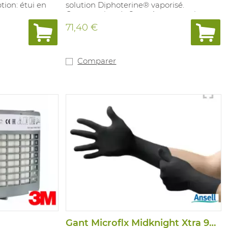
tion: étui en
solution Diphoterine® vaporisé.
nture.
Conservation de 2 ans, à usage unique.
s la première
Disponible en option: étui en cuir pour
71,40 €
t chimique +
une fixation à la ceinture d'un pantalon.
nditionnement +
on
er dans le cas
Comparer
t corrosif ou
ydrique).
Gant Microflx Midknight Xtra 93-862 100