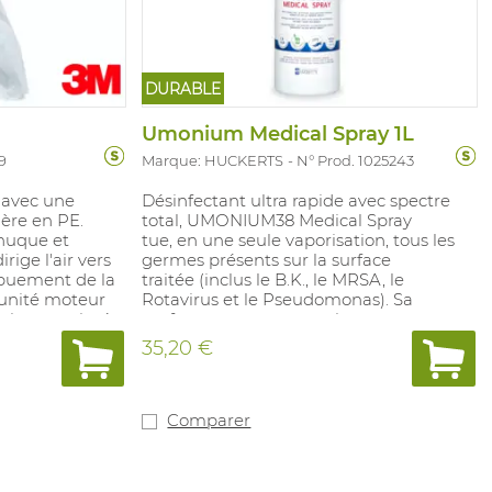
DURABLE
Umonium Medical Spray 1L
9
Marque: HUCKERTS
N° Prod. 1025243
 avec une
Désinfectant ultra rapide avec spectre
ère en PE.
total, UMONIUM38 Medical Spray
nuque et
tue, en une seule vaporisation, tous les
rige l'air vers
germes présents sur la surface
embuement de la
traitée (inclus le B.K., le MRSA, le
lunité moteur
Rotavirus et le Pseudomonas). Sa
à air comprimé
performance est garantie
owstream et d'un
particulièrement là où beaucoup de
35,20 €
ications légères
désinfectants sont impuissants. Grâce à
oussiéreux.
son PH neutre, il est sans
 en combinaison
danger pour l’opérateur et pour les
r et 200 sur le
matériaux.
Comparer
sponible en S/M
 processus avec
Conforme aux