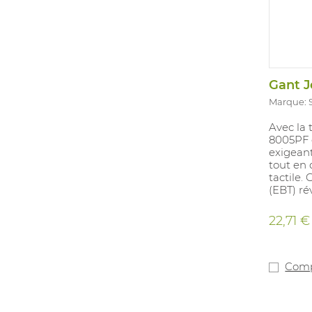
Marque:
Avec la
8005PF e
exigeant
tout en 
tactile.
(EBT) r
gants so
biodégra
22,71 €
d’enfou
Le poig
poussiè
retirer 
Comp
Ambidex
sensati
de fatig