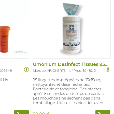
2:F:3.
Umonium Desinfect Tissues 95PC
1006649
Marque: HUCKERTS
N° Prod. 1048213
 Lis.
95 lingettes imprégnées de 15x15cm,
nettoyantes et désinfectantes.
Bactéricide et fongicide. Désinfectez
après 5 secondes de temps de contact.
Les mouchoirs ne sèchent pas dans
l'emballage. Utilisez les biocides avec
précaution. Avant toute utilisation, lisez
l’étiquette et les informations