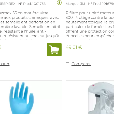
RESPIREX
N° Prod. 1001738
Marque: 3M
N° Prod. 101679
azmax S5 en matière ultra
P filtre pour unité moteu
te aux produits chimiques, avec
300. Protège contre la po
et semelle antiperforation en
hautement toxique, la br
remière lavable. Semelle en nitril
particules de fumée. Les f
, résistant à l'huile, anti-
offrent une protection con
 et résistant au chaleur jusqu'à
étincelles pour empêcher le
haleur contact). Avec système
rendre possible la douch
ntichoc au talon. Couleur: vert.
décontamination. Saturati
€
49,01 €
 35-47. Convient pou:r travaux
n'est
oduits chimiques.
détectable que par une 
(inhalation) de la résista
unité motrice alarme.
arer
Comparer