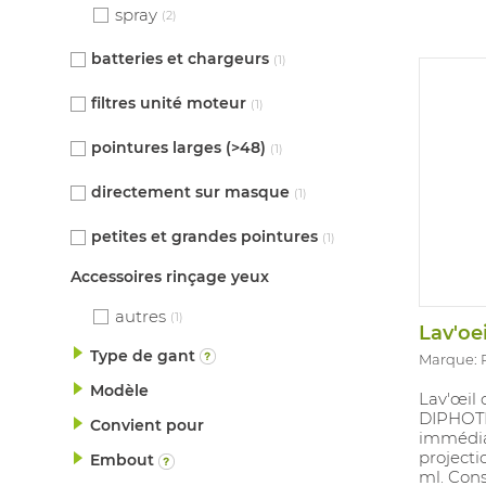
pendant 
spray
(2)
disponib
En acco
batteries et chargeurs
(1)
(JKT) et
filtres unité moteur
(1)
pointures larges (>48)
(1)
directement sur masque
(1)
petites et grandes pointures
(1)
Accessoires rinçage yeux
autres
(1)
Lav'oe
Type de gant
Marque:
Modèle
Lav'œil 
DIPHOT
Convient pour
immédia
project
Embout
ml. Cons