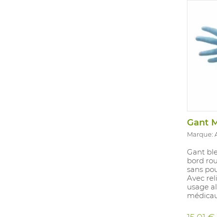
prolongé
Approuvé
Marque:
Gant ble
bord ro
sans pou
Avec rel
usage a
médicau