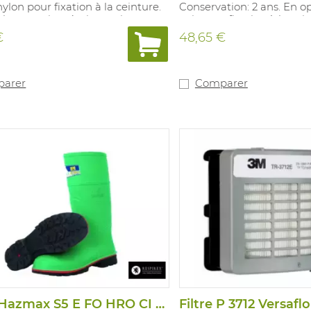
nylon pour fixation à la ceinture.
Conservation: 2 ans. En op
le en option: étui en cuir pour
cuir pour fixation à la cei
tion à la ceinture.
Commencer le lavage dan
€
48,65 €
minute qui suit l'acciden
utiliser la totalité du co
à usage unique. La soluti
DIPHOTERINE® est à utils
arer
Comparer
d'une projection de produi
irritant(sauf l'acide fluorh
Botte Hazmax S5 E FO HRO CI SRC
Filtre P 3712 Versaflo