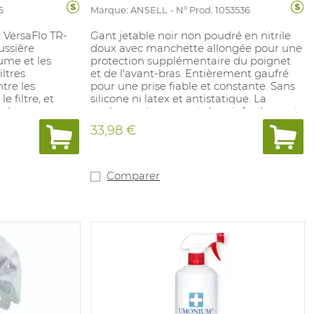
6
Marque: ANSELL
N° Prod. 1053536
r VersaFlo TR-
Gant jetable noir non poudré en nitrile
ussière
doux avec manchette allongée pour une
ume et les
protection supplémentaire du poignet
iltres
et de l'avant-bras. Entièrement gaufré
tre les
pour une prise fiable et constante. Sans
 filtre, et
silicone ni latex et antistatique. La
e de
couleur noire permet de voir facilement
on du filtre
si les mains sont entrées en contact avec
33,98 €
des poudres potentiellement
augmentation
dangereuses. Le gant a été testé pour le
nce, une
phentalyl et l'acide gastrique
(vomissements), simulant un surdosage
Comparer
dangereux de la pratique. Convient pour
une utilisation dans l'industrie
alimentaire. Longueur : 300 mm,
épaisseur de la paume : 0,14 mm,
épaisseur des doigts : 0,17 mm. Tailles :
(S) 6,5/7 - (XXL) 10,5/11. Conforme à : EN
ISO 374-1:2016 Type B : JKPT, EN ISO 374-
5:2016 Virus, EN421