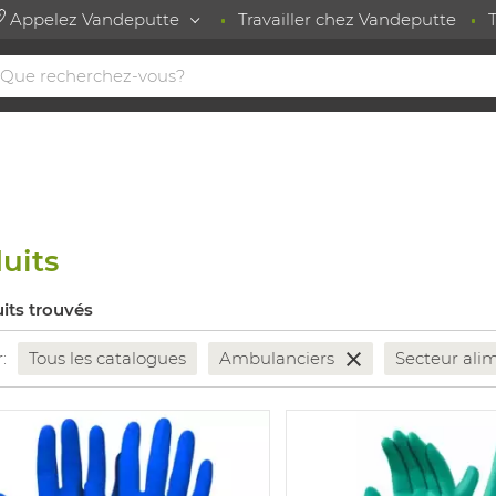
Appelez Vandeputte
Travailler chez Vandeputte
uits
its trouvés
r:
Tous les catalogues
Ambulanciers
Secteur ali