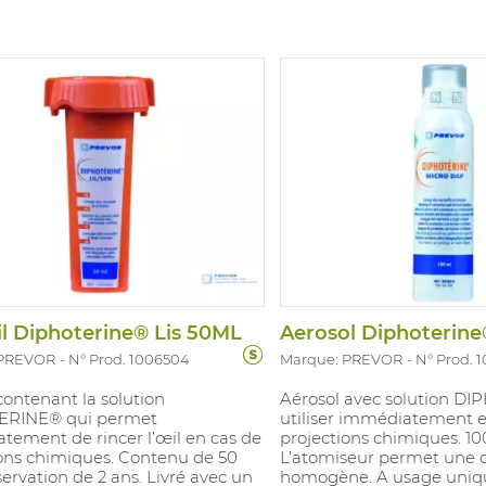
2 heures à 40°C (10/2011). Tailles
10. Longueur: 240 mm. Epa
les: S-XXL.
mm. En accordance avec 
rdance avec: EN374-1 Type B
1:2016 Type B: JKPT, EN IS
 EN374-5: VIRUS
Virus
il Diphoterine® Lis 50ML
 PREVOR
N° Prod. 1006504
Marque: PREVOR
N° Prod. 
contenant la solution
Aérosol avec solution D
ERINE® qui permet
utiliser immédiatement e
tement de rincer l’œil en cas de
projections chimiques. 10
ions chimiques. Contenu de 50
L’atomiseur permet une d
ervation de 2 ans. Livré avec un
homogène. A usage uniq