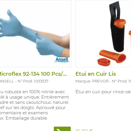
e. Sans latex, sans poudre.
normes EN 12941 et EN 166:
 alimentaire. Tailles: S(7)-XL(10).
Gant Microflex 92-134 100 Pcs/Disp
Etui en Cuir Lis
 ANSELL
N° Prod. 1053537
Marque: PREVOR
N° Prod. 
u robuste en 100% nitrile avec
Étui en cuir pour rince-oeil
ulé à usage unique. Entièrement
dre et sans caoutchouc naturel.
ief sur les doigts. Aprouvé pour
limentaire et examens
x. Emballage durable.