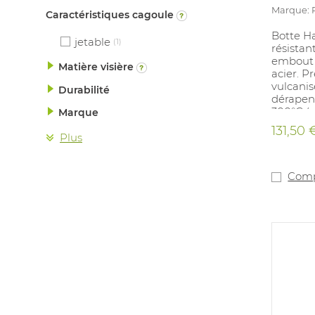
Marque: 
Caractéristiques cagoule
Botte H
jetable
(1)
résistan
embout 
Matière visière
acier. P
vulcanisé
Durabilité
dérapent
300°C (c
Marque
tunnel a
131,50 
Tailles:
Plus
avec pr
Comp