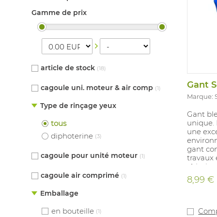
Gamme de prix
article de stock
(18)
cagoule uni. moteur & air comp
(1)
Marque:
Type de rinçage yeux
Gant ble
unique. 
tous
une exc
diphoterine
(3)
environ
gant con
cagoule pour unité moteur
(1)
travaux 
chimique
d’assemb
cagoule air comprimé
(1)
8,99 €
produits
poudré. (
Emballage
épaisseu
Testé po
en bouteille
Comp
(1)