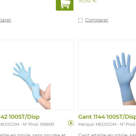
16,92 €
arer
Comparer
142 100ST/Disp
Gant 1144 100ST/Dis
 MEDICOM
N° Prod. 1066161
Marque: MEDICOM
N° Prod.
able en nitrile, sans poudre et
Gant jetable en nitrile, s