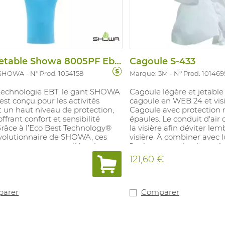
Gant Jetable Showa 8005PF Ebt (50 Pc)
Cagoule S-433
 SHOWA
N° Prod. 1054158
Marque: 3M
N° Prod. 101469
 technologie EBT, le gant SHOWA
Cagoule légère et jetable
st conçu pour les activités
cagoule en WEB 24 et visi
 un haut niveau de protection,
Cagoule avec protection 
offrant confort et sensibilité
épaules. Le conduit d'air di
 Grâce à l’Eco Best Technology®
la visière afin déviter l
évolutionnaire de SHOWA, ces
visière. À combiner avec 
nt conçus pour accélérer leur
Jupiter ou sur le réseau 
dation dans les sites
à l'aide du régulateur fl
121,60 €
issement biologiquement actifs.
tuyau à air. Pour les appl
net empêche la pénétration de la
ou des environnements p
re et permet de facilement
Poids : 130 gr. FPN : 500
le gant en cas de perforation.
avec l'unité moteur Jupite
arer
Comparer
tre, le modèle 8005PF offre une
résau d'air comprimé. Di
on « seconde peau » pour moins
et M/L. Convient pour les
ue lors de son utilisation
des risques chimiques. 