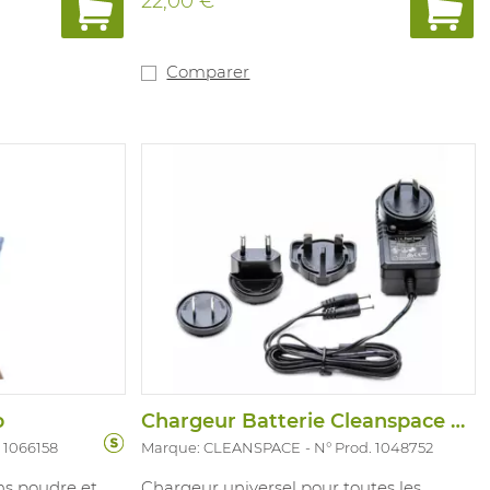
22,00 €
concernant le produit. BE-REG-01578
Comparer
p
Chargeur Batterie Cleanspace Paf-1101
 1066158
Marque: CLEANSPACE
N° Prod. 1048752
ans poudre et
Chargeur universel pour toutes les