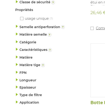
étui en 
Classe de sécurité
Disponib
Propriétés
une fixa
26,46 
usage unique
(7)
Semelle antiperforation
Comp
Matière semelle
Catégorie
Caractéristiques
Matière
Matière tige
FPN
Longueur
Epaisseur
Type de filtre
Application