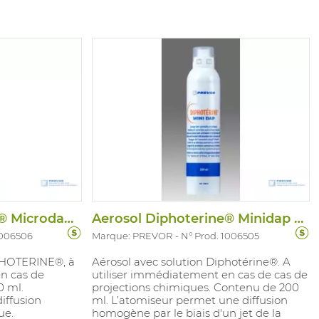
isseur: 0,12
,38 mm. Tailles: 6 / 7 / 8 / 9 / 10 / 11.
: EN ISO 374-
O 374-5:2016
Aerosol Diphoterine® Microdap 100ML
Aerosol Diphoterine® Minidap 200ML
1006506
Marque: PREVOR
N° Prod. 1006505
IPHOTERINE®, à
Aérosol avec solution Diphotérine®. A
n cas de
utiliser immédiatement en cas de cas de
0 ml.
projections chimiques. Contenu de 200
iffusion
ml. L’atomiseur permet une diffusion
ue.
homogène par le biais d'un jet de la