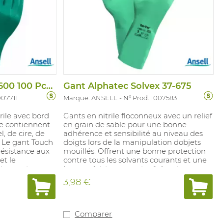
Gant Touchntuff 92-600 100 Pcs/Disp
Gant Alphatec Solvex 37-675
007711
Marque: ANSELL
N° Prod. 1007583
rile avec bord
Gants en nitrile floconneux avec un relief
e contiennent
en grain de sable pour une bonne
, de cire, de
adhérence et sensibilité au niveau des
s. Le gant Touch
doigts lors de la manipulation dobjets
 résistance aux
mouillés. Offrent une bonne protection
et le
contre tous les solvants courants et une
viennent pour
bonne résistance contre l'abrasion.
 l'industrie
Conviennent pour une protection contre
3,98 €
rgence,
les produits chimiques. Conv iennent
es travaux
pour l'industrie (pétro)chimique et pour
. Couleurs:
l'industrie alimentaire, sans silicones.
/ 8,5 - 9 / 9,5 /
Couleurs: vert. Longueur 33 cm, poids 0
Comparer