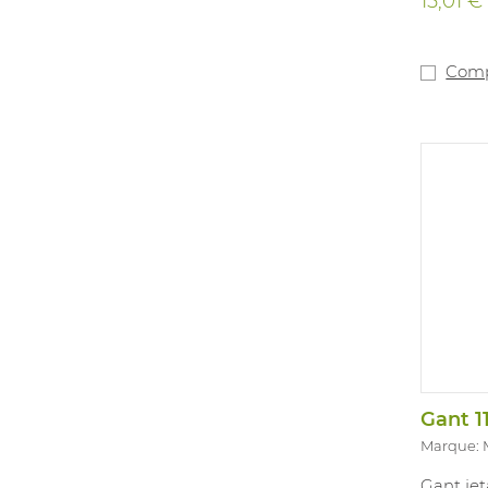
15,01 €
Comp
Gant 1
Marque:
Gant jet