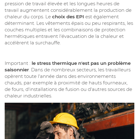
pression de travail élevée et les longues heures de
travail augmentent considérablement la production de
chaleur du corps. Le
choix des EPI
est également
déterminant. Les vêtements épais ou peu respirants, les
couches multiples et les combinaisons de protection
hermétiques entravent l'évacuation de la chaleur et
accélèrent la surchauffe.
Important :
le stress thermique n'est pas un problème
saisonnier
. Dans de nombreux secteurs, les travailleurs
opèrent toute l'année dans des environnements
chauds, par exemple à proximité de hauts fourneaux,
de fours, d'installations de fusion ou d'autres sources de
chaleur industrielles.