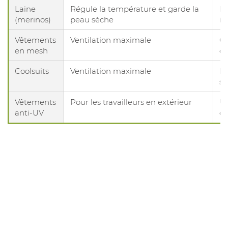
Laine
Régule la température et garde la
Fr
(merinos)
peau sèche
ir
Vêtements
Ventilation maximale
Ci
en mesh
ch
Coolsuits
Ventilation maximale
Pa
st
Vêtements
Pour les travailleurs en extérieur
UP
anti‑UV
de