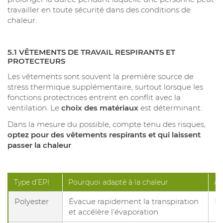
travailler en toute sécurité dans des conditions de
chaleur.
5.1 VÊTEMENTS DE TRAVAIL RESPIRANTS ET
PROTECTEURS
Les vêtements sont souvent la première source de
stress thermique supplémentaire, surtout lorsque les
fonctions protectrices entrent en conflit avec la
ventilation. Le
choix des matériaux
est déterminant.
Dans la mesure du possible, compte tenu des risques,
optez pour des vêtements respirants et qui laissent
passer la chaleur
.
Type d’EPI
Pourquoi adapté à la chaleur
Av
Polyester
Évacue rapidement la transpiration
Lé
et accélère l’évaporation