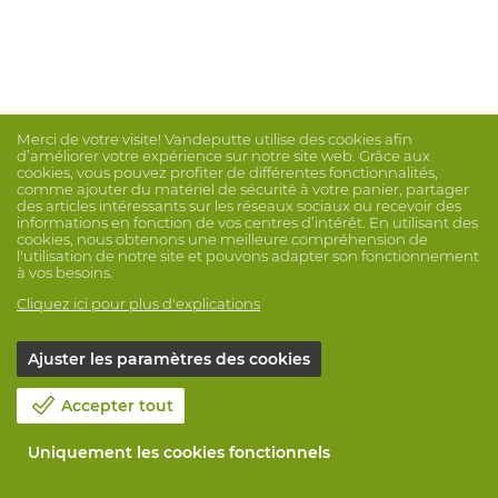
Merci de votre visite! Vandeputte utilise des cookies afin
d’améliorer votre expérience sur notre site web. Grâce aux
cookies, vous pouvez profiter de différentes fonctionnalités,
comme ajouter du matériel de sécurité à votre panier, partager
des articles intéressants sur les réseaux sociaux ou recevoir des
informations en fonction de vos centres d’intérêt. En utilisant des
cookies, nous obtenons une meilleure compréhension de
l'utilisation de notre site et pouvons adapter son fonctionnement
à vos besoins.
Cliquez ici pour plus d'explications
Ajuster les paramètres des cookies
Accepter tout
Uniquement les cookies fonctionnels