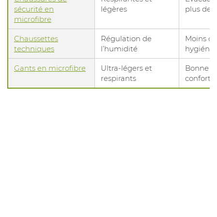
sécurité en
légères
plus de 
microfibre
Chaussettes
Régulation de
Moins de
techniques
l’humidité
hygiéni
Gants en microfibre
Ultra-légers et
Bonne pri
respirants
conforta