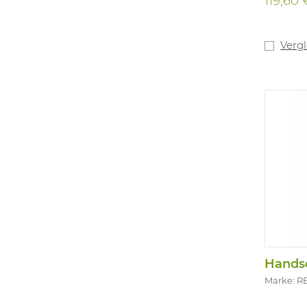
119,60 
Verg
Marke: R