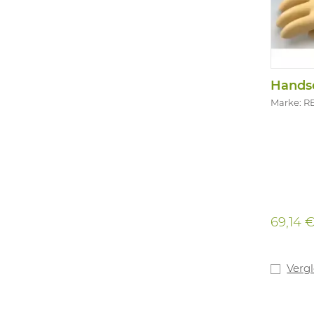
Marke: R
69,14 
Verg