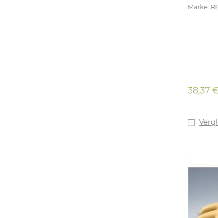
Marke: R
38,37 
Verg