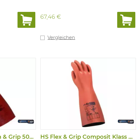
67,46 €
Vergleichen
Handschuh Arc Flash & Grip 500V- KLASS00
HS Flex & Grip Composit Klass 2, 17000V