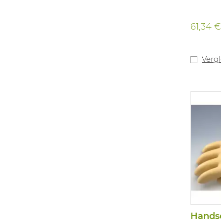
61,34 
Verg