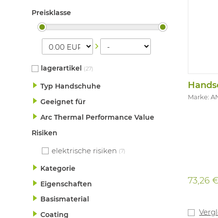
Preisklasse
lagerartikel
(27)
Typ Handschuhe
Marke: A
Geeignet für
Arc Thermal Performance Value
Risiken
elektrische risiken
(7)
Kategorie
73,26 
Eigenschaften
Basismaterial
Verg
Coating