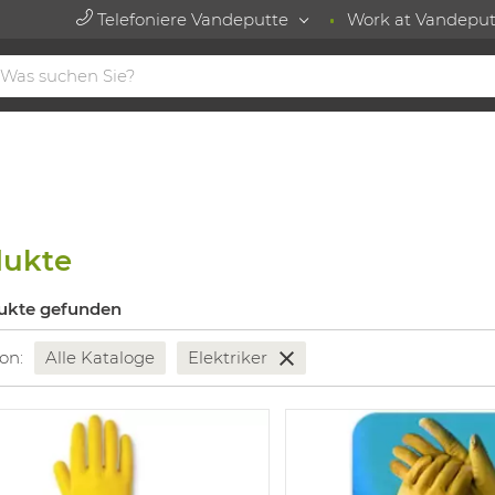
Telefoniere Vandeputte
Work at Vandeput
dukte
ukte gefunden
 on:
Alle Kataloge
Elektriker