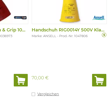
Handschuh Arc Flash & Grip 1000V- Klass
Handschuh RIG0014Y 500V Klasse 00 Geel
 1036973
Marke: ANSELL
Prod.-Nr. 1047806
70,00 €
Vergleichen