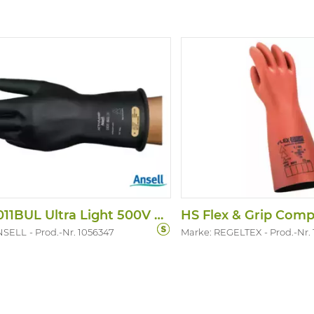
HS R0011BUL Ultra Light 500V Klasse 00
NSELL
Prod.-Nr. 1056347
Marke: REGELTEX
Prod.-Nr.