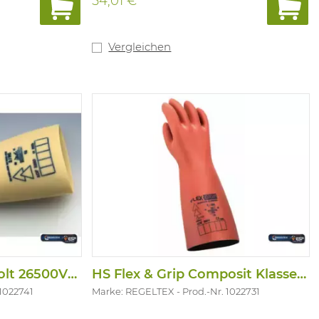
54,01 €
Vergleichen
Handschuh Electrovolt 26500V-Klasse 3
HS Flex & Grip Composit Klasse 0, 1000V
 1022741
Marke: REGELTEX
Prod.-Nr. 1022731