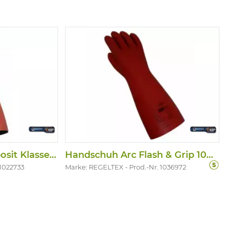
HS Flex & Grip Composit Klasse 1, 7500V
Handschuh Arc Flash & Grip 1000V- Klass
 1022733
Marke: REGELTEX
Prod.-Nr. 1036972