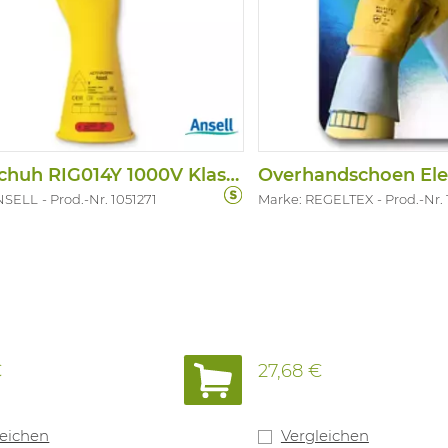
Handschuh RIG014Y 1000V Klasse 0 Gelb
NSELL
Prod.-Nr. 1051271
Marke: REGELTEX
Prod.-Nr.
€
27,68 €
leichen
Vergleichen