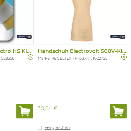
Overhandschoen Electro HS Klasse 0 En 00
Handschuh Electrovolt 500V-Klasse 00
 1028356
Marke: REGELTEX
Prod.-Nr. 1022725
30,84 €
Vergleichen