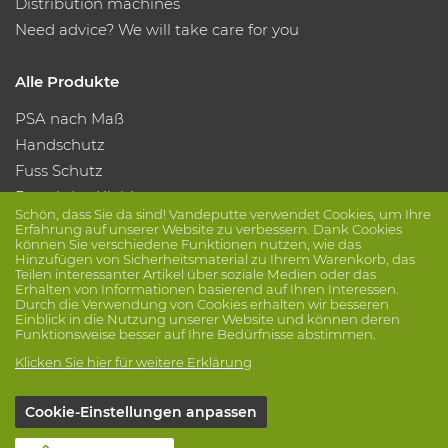
Distribution machines
Need advice? We will take care for you
Alle Produkte
PSA nach Maß
Handschutz
Fuss Schutz
Protektive Kleidung
Schön, dass Sie da sind! Vandeputte verwendet Cookies, um Ihre
Erfahrung auf unserer Website zu verbessern. Dank Cookies
können Sie verschiedene Funktionen nutzen, wie das
Folge uns
Hinzufügen von Sicherheitsmaterial zu Ihrem Warenkorb, das
Teilen interessanter Artikel über soziale Medien oder das
Erhalten von Informationen basierend auf Ihren Interessen.
Durch die Verwendung von Cookies erhalten wir besseren
Einblick in die Nutzung unserer Website und können deren
Funktionsweise besser auf Ihre Bedürfnisse abstimmen.
Klicken Sie hier für weitere Erklärung
© Vandeputte
Verkaufsbedingungen
Datenschutz
Cookie-Einstellungen anpassen
Haftungsausschluss
Cookie-Einstellungen