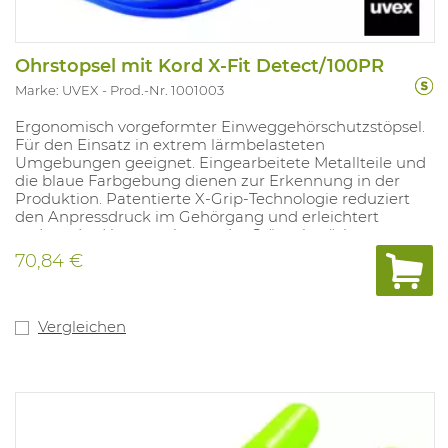
Ohrstopsel mit Kord X-Fit Detect/100PR
Marke: UVEX
Prod.-Nr. 1001003
Ergonomisch vorgeformter Einweggehörschutzstöpsel.
Für den Einsatz in extrem lärm­belasteten
Umgebungen geeignet. Eingearbeitete Metallteile und
die blaue Farbgebung dienen zur Erkennung in der
Produktion. Patentierte X-Grip-Technologie reduziert
den Anpressdruck im Gehörgang und erleichtert
zudem das Herausnehmen des Stöpsel spürbar.
Ausführung : mit Kordel . Norm : EN 352-2 .
70,84 €
Zusatzanforderung: S, V, W, E.
SNR 37 dB . Farbe : blau .
Vergleichen