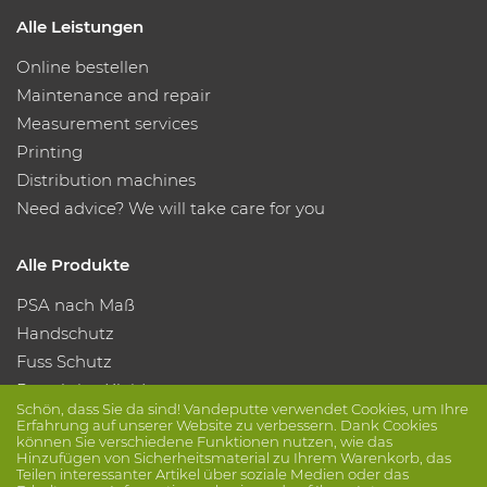
Alle Leistungen
Online bestellen
Maintenance and repair
Measurement services
Printing
Distribution machines
Need advice? We will take care for you
Alle Produkte
PSA nach Maß
Handschutz
Fuss Schutz
Protektive Kleidung
Schön, dass Sie da sind! Vandeputte verwendet Cookies, um Ihre
Erfahrung auf unserer Website zu verbessern. Dank Cookies
können Sie verschiedene Funktionen nutzen, wie das
Folge uns
Hinzufügen von Sicherheitsmaterial zu Ihrem Warenkorb, das
Teilen interessanter Artikel über soziale Medien oder das