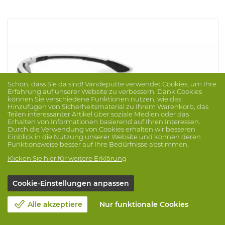
Schön, dass Sie da sind! Vandeputte verwendet Cookies, um Ihre
Erfahrung auf unserer Website zu verbessern. Dank Cookies
können Sie verschiedene Funktionen nutzen, wie das
Hinzufügen von Sicherheitsmaterial zu Ihrem Warenkorb, das
Teilen interessanter Artikel über soziale Medien oder das
Erhalten von Informationen basierend auf Ihren Interessen.
Durch die Verwendung von Cookies erhalten wir besseren
Einblick in die Nutzung unserer Website und können deren
Funktionsweise besser auf Ihre Bedürfnisse abstimmen.
Klicken Sie hier für weitere Erklärung
Cookie-Einstellungen anpassen
Bril Sportstyle PC Grau Supr Ex (sz/We)
Marke: UVEX
Prod.-Nr. 1039134
Alle akzeptiere
Nur funktionale Cookies
Graue scheibe mit anti-rutsch Komponenten an den