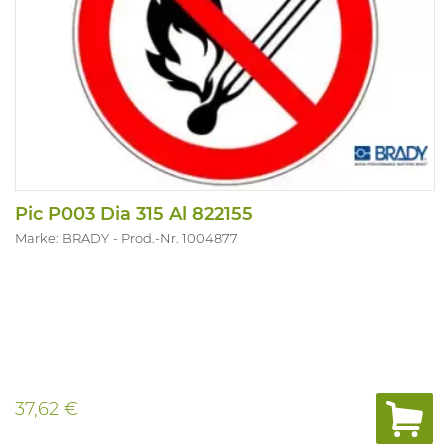
Pic P003 Dia 315 Al 822155
Marke: BRADY
Prod.-Nr. 1004877
37,62 €